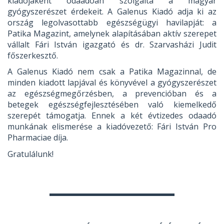
kiadójaként odaadóan szolgálta a magyar
gyógyszerészet érdekeit. A Galenus Kiadó adja ki az
ország legolvasottabb egészségügyi havilapját: a
Patika Magazint, amelynek alapításában aktív szerepet
vállalt Fári István igazgató és dr. Szarvasházi Judit
főszerkesztő.
A Galenus Kiadó nem csak a Patika Magazinnal, de
minden kiadott lapjával és könyvével a gyógyszerészet
az egészségmegőrzésben, a prevencióban és a
betegek egészségfejlesztésében való kiemelkedő
szerepét támogatja. Ennek a két évtizedes odaadó
munkának elismerése a kiadóvezető: Fári István Pro
Pharmaciae díja.
Gratulálunk!