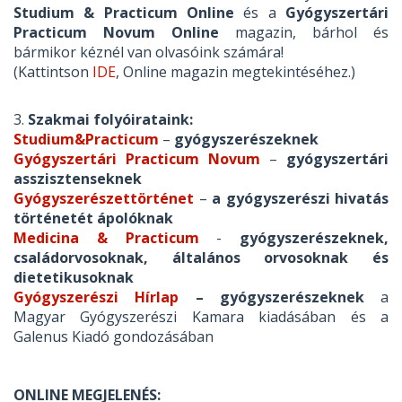
Studium & Practicum Online
és a
Gyógyszertári
Practicum Novum Online
magazin, bárhol és
bármikor kéznél van olvasóink számára!
(Kattintson
IDE
, Online magazin megtekintéséhez.)
3.
Szakmai folyóirataink:
Studium&Practicum
–
gyógyszerészeknek
Gyógyszertári Practicum Novum
–
gyógyszertári
asszisztenseknek
Gyógyszerészettörténet
–
a gyógyszerészi hivatás
történetét ápolóknak
Medicina & Practicum
-
gyógyszerészeknek,
családorvosoknak, általános orvosoknak és
dietetikusoknak
Gyógyszerészi Hírlap
– gyógyszerészeknek
a
Magyar Gyógyszerészi Kamara kiadásában és a
Galenus Kiadó gondozásában
ONLINE MEGJELENÉS: