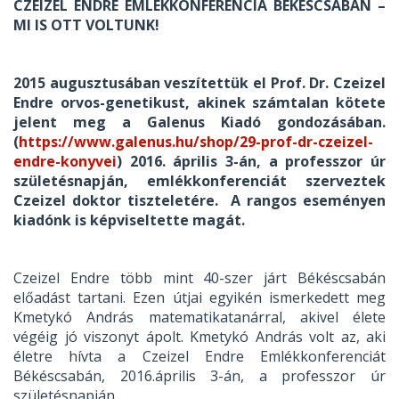
CZEIZEL ENDRE EMLÉKKONFERENCIA BÉKÉSCSABÁN –
MI IS OTT VOLTUNK!
2015 augusztusában veszítettük el Prof. Dr. Czeizel
Endre orvos-genetikust, akinek számtalan kötete
jelent meg a Galenus Kiadó gondozásában.
(
https://www.galenus.hu/shop/29-prof-dr-czeizel-
endre-konyvei
) 2016. április 3-án, a professzor úr
születésnapján, emlékkonferenciát szerveztek
Czeizel doktor tiszteletére. A rangos eseményen
kiadónk is képviseltette magát.
Czeizel Endre több mint 40-szer járt Békéscsabán
előadást tartani. Ezen útjai egyikén ismerkedett meg
Kmetykó András matematikatanárral, akivel élete
végéig jó viszonyt ápolt. Kmetykó András volt az, aki
életre hívta a Czeizel Endre Emlékkonferenciát
Békéscsabán, 2016.április 3-án, a professzor úr
születésnapján.