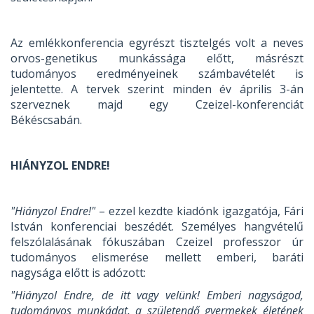
Az emlékkonferencia egyrészt tisztelgés volt a neves
orvos-genetikus munkássága előtt, másrészt
tudományos eredményeinek számbavételét is
jelentette. A tervek szerint minden év április 3-án
szerveznek majd egy Czeizel-konferenciát
Békéscsabán.
HIÁNYZOL ENDRE!
"Hiányzol Endre!"
– ezzel kezdte kiadónk igazgatója, Fári
István konferenciai beszédét. Személyes hangvételű
felszólalásának fókuszában Czeizel professzor úr
tudományos elismerése mellett emberi, baráti
nagysága előtt is adózott:
"Hiányzol Endre, de itt vagy velünk! Emberi nagyságod,
tudományos munkádat, a születendő gyermekek életének