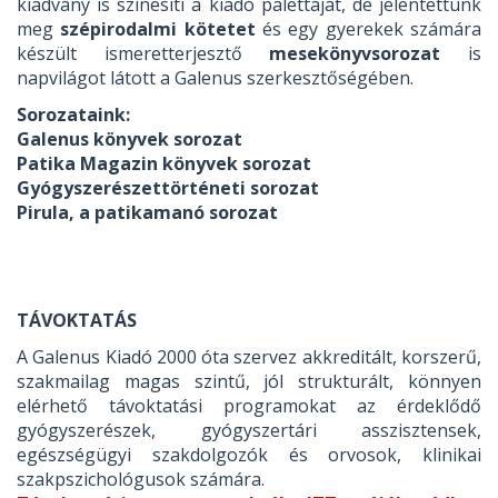
kiadvány is színesíti a kiadó palettáját, de jelentettünk
meg
szépirodalmi kötetet
és egy gyerekek számára
készült ismeretterjesztő
mesekönyvsorozat
is
napvilágot látott a Galenus szerkesztőségében.
Sorozataink:
Galenus könyvek sorozat
Patika Magazin könyvek sorozat
Gyógyszerészettörténeti sorozat
Pirula, a patikamanó sorozat
TÁVOKTATÁS
A Galenus Kiadó 2000 óta szervez akkreditált, korszerű,
szakmailag magas szintű, jól strukturált, könnyen
elérhető távoktatási programokat az érdeklődő
gyógyszerészek, gyógyszertári asszisztensek,
egészségügyi szakdolgozók és orvosok, klinikai
szakpszichológusok számára.