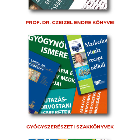
PROF. DR. CZEIZEL ENDRE KÖNYVEI
GYÓGYSZERÉSZETI SZAKKÖNYVEK