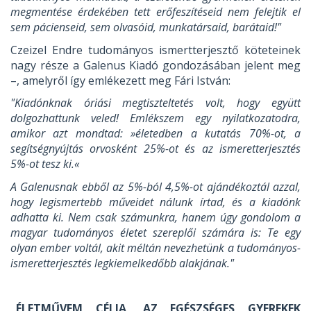
megmentése érdekében tett erőfeszítéseid nem felejtik el
sem pácienseid, sem olvasóid, munkatársaid, barátaid!"
Czeizel Endre tudományos ismertterjesztő köteteinek
nagy része a Galenus Kiadó gondozásában jelent meg
–, amelyről így emlékezett meg Fári István:
"Kiadónknak óriási megtiszteltetés volt, hogy együtt
dolgozhattunk veled! Emlékszem egy nyilatkozatodra,
amikor azt mondtad: »életedben a kutatás 70%-ot, a
segítségnyújtás orvosként 25%-ot és az ismeretterjesztés
5%-ot tesz ki.«
A Galenusnak ebből az 5%-ból 4,5%-ot ajándékoztál azzal,
hogy legismertebb műveidet nálunk írtad, és a kiadónk
adhatta ki. Nem csak számunkra, hanem úgy gondolom a
magyar tudományos életet szereplői számára is: Te egy
olyan ember voltál, akit méltán nevezhetünk a tudományos-
ismeretterjesztés legkiemelkedőbb alakjának."
„ÉLETMŰVEM CÉLJA, AZ EGÉSZSÉGES GYEREKEK