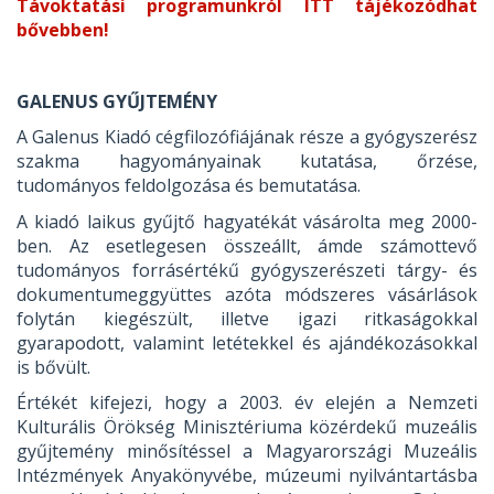
Távoktatási programunkról ITT tájékozódhat
bővebben!
GALENUS GYŰJTEMÉNY
A Galenus Kiadó cégfilozófiájának része a gyógyszerész
szakma hagyományainak kutatása, őrzése,
tudományos feldolgozása és bemutatása.
A kiadó laikus gyűjtő hagyatékát vásárolta meg 2000-
ben. Az esetlegesen összeállt, ámde számottevő
tudományos forrásértékű gyógyszerészeti tárgy- és
dokumentumeggyüttes azóta módszeres vásárlások
folytán kiegészült, illetve igazi ritkaságokkal
gyarapodott, valamint letétekkel és ajándékozásokkal
is bővült.
Értékét kifejezi, hogy a 2003. év elején a Nemzeti
Kulturális Örökség Minisztériuma közérdekű muzeális
gyűjtemény minősítéssel a Magyarországi Muzeális
Intézmények Anyakönyvébe, múzeumi nyilvántartásba