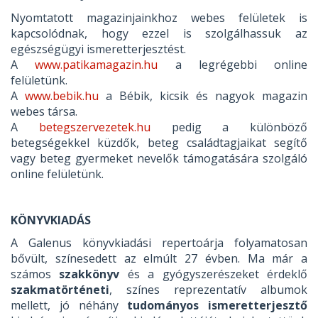
Nyomtatott magazinjainkhoz webes felületek is
kapcsolódnak, hogy ezzel is szolgálhassuk az
egészségügyi ismeretterjesztést.
A
www.patikamagazin.hu
a legrégebbi online
felületünk.
A
www.bebik.hu
a Bébik, kicsik és nagyok magazin
webes társa.
A
betegszervezetek.hu
pedig a különböző
betegségekkel küzdők, beteg családtagjaikat segítő
vagy beteg gyermeket nevelők támogatására szolgáló
online felületünk.
KÖNYVKIADÁS
A Galenus könyvkiadási repertoárja folyamatosan
bővült, színesedett az elmúlt 27 évben. Ma már a
számos
szakkönyv
és a gyógyszerészeket érdeklő
szakmatörténeti
, színes reprezentatív albumok
mellett, jó néhány
tudományos ismeretterjesztő