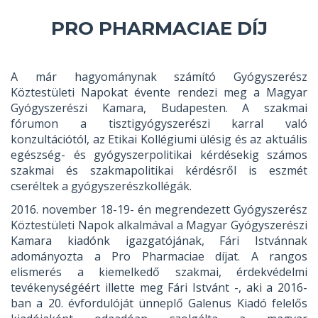
PRO PHARMACIAE DÍJ
A már hagyománynak számító Gyógyszerész
Köztestületi Napokat évente rendezi meg a Magyar
Gyógyszerészi Kamara, Budapesten. A szakmai
fórumon a tisztigyógyszerészi karral való
konzultációtól, az Etikai Kollégiumi ülésig és az aktuális
egészség- és gyógyszerpolitikai kérdésekig számos
szakmai és szakmapolitikai kérdésről is eszmét
cseréltek a gyógyszerészkollégák.
2016. november 18-19- én megrendezett Gyógyszerész
Köztestületi Napok alkalmával a Magyar Gyógyszerészi
Kamara kiadónk igazgatójának, Fári Istvánnak
adományozta a Pro Pharmaciae díjat. A rangos
elismerés a kiemelkedő szakmai, érdekvédelmi
tevékenységéért illette meg Fári Istvánt -, aki a 2016-
ban a 20. évfordulóját ünneplő Galenus Kiadó felelős