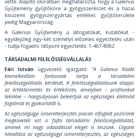
vette. Alapító okiratban meghatározta, hogy a Galenus
Gyűjtemény gyűjtőköre a gyógyszerészet és a hazai
kisüzemi gyógyszergyártás emlékei; gyűjtőterülete
pedig Magyarország.
A Galenus Gyűjtemény a látogatókat, kutatókat -
egyidejűleg egy-két személyt előzetes egyeztetés után
- tudja fogadni. Időpont egyeztetés: 1-467-8062
TÁRSADALMI FELELŐSSÉGVÁLLALÁS
Fári István
ügyvezető igazgató:
"A Galenus Kiadó
kiemelkedően fontosnak tartja a társadalmi
felelősségvállalás kérdését. A felelősségvállalásunk alapja:
az értékteremtés és értékőrzés, amelyben – profilunkat
tekintve – hangsúlyosan beleértjük az egészséges életmód
fogalmát és gyakorlatát is.
Az egészségügyi ismeretterjesztés piacán elfoglalt pozíciónk
megköveteli ezt a fajta társadalmi felelősségvállalást,
aminek mi nagy odaadással eleget is teszünk. Cégünk
hitvallása az egészségügyi ismeretterjesztés, az egészséges