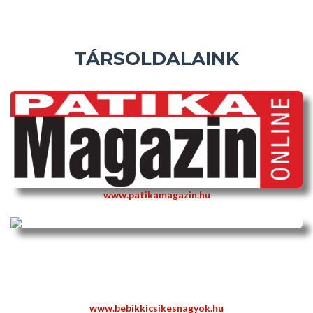
TÁRSOLDALAINK
www.patikamagazin.hu
www.bebikkicsikesnagyok.hu