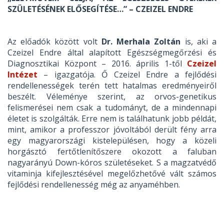
SZÜLETÉSÉNEK ELŐSEGÍTÉSE…” – CZEIZEL ENDRE
Az előadók között volt
Dr. Merhala Zoltán
is, aki a
Czeizel Endre által alapított Egészségmegőrzési és
Diagnosztikai Központ – 2016. április 1-től
Czeizel
Intézet
– igazgatója. Ő Czeizel Endre a fejlődési
rendellenességek terén tett hatalmas eredményeiről
beszélt. Véleménye szerint, az orvos-genetikus
felismerései nem csak a tudományt, de a mindennapi
életet is szolgálták. Erre nem is találhatunk jobb példát,
mint, amikor a professzor jóvoltából derült fény arra
egy magyarországi kistelepülésen, hogy a közeli
horgásztó fertőtlenítőszere okozott a faluban
nagyarányú Down-kóros születéseket. S a magzatvédő
vitaminja kifejlesztésével megelőzhetővé vált számos
fejlődési rendellenesség még az anyaméhben.