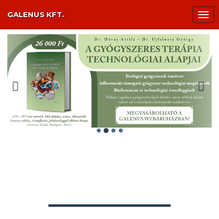
GALENUS KFT.
Tog
nav
Előző
Köve